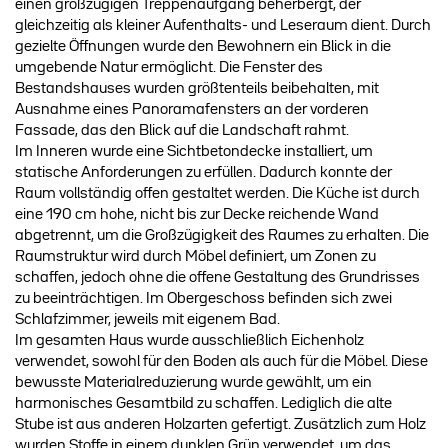
einen großzügigen Treppenaufgang beherbergt, der
gleichzeitig als kleiner Aufenthalts- und Leseraum dient. Durch
gezielte Öffnungen wurde den Bewohnern ein Blick in die
umgebende Natur ermöglicht. Die Fenster des
Bestandshauses wurden größtenteils beibehalten, mit
Ausnahme eines Panoramafensters an der vorderen
Fassade, das den Blick auf die Landschaft rahmt.
Im Inneren wurde eine Sichtbetondecke installiert, um
statische Anforderungen zu erfüllen. Dadurch konnte der
Raum vollständig offen gestaltet werden. Die Küche ist durch
eine 190 cm hohe, nicht bis zur Decke reichende Wand
abgetrennt, um die Großzügigkeit des Raumes zu erhalten. Die
Raumstruktur wird durch Möbel definiert, um Zonen zu
schaffen, jedoch ohne die offene Gestaltung des Grundrisses
zu beeinträchtigen. Im Obergeschoss befinden sich zwei
Schlafzimmer, jeweils mit eigenem Bad.
Im gesamten Haus wurde ausschließlich Eichenholz
verwendet, sowohl für den Boden als auch für die Möbel. Diese
bewusste Materialreduzierung wurde gewählt, um ein
harmonisches Gesamtbild zu schaffen. Lediglich die alte
Stube ist aus anderen Holzarten gefertigt. Zusätzlich zum Holz
wurden Stoffe in einem dunklen Grün verwendet, um das